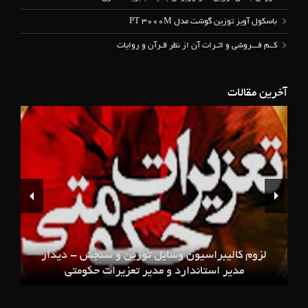
باسکول آویز توزین گوشت مدل PT 3000M
کــم فـــروشی و اثـرات آن از نظر قـرآن و روایات
آخرین مقالات
لزوم کالیبراسیون وسایل توزین و سنجش - دیدار
مدیر استاندارد و مدیر تعزیرات حکومتی