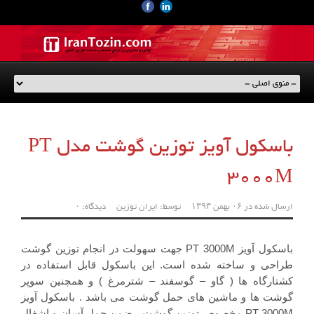
باسکول آویز توزین گوشت مدل PT
3000M
ارسال شده در
۰۶ بهمن ۱۳۹۳
توسط:
ایران توزین
دیدگاه: ۰
باسکول آویز PT 3000M جهت سهولت در انجام توزین گوشت
طراحی و ساخته شده است. این باسکول قابل استفاده در
کشتارگاه ها ( گاو – گوسفند – شترمرغ ) و همچنین سوپر
گوشت ها و ماشین های حمل گوشت می باشد . باسکول آویز
PT 3000M مخصوص توزین گوشت ، ضمن حمل آسان و اشغال